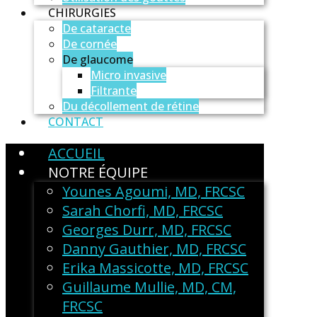
CHIRURGIES
De cataracte
De cornée
De glaucome
Micro invasive
Filtrante
Du décollement de rétine
CONTACT
ACCUEIL
NOTRE ÉQUIPE
Younes Agoumi, MD, FRCSC
Sarah Chorfi, MD, FRCSC
Georges Durr, MD, FRCSC
Danny Gauthier, MD, FRCSC
Erika Massicotte, MD, FRCSC
Guillaume Mullie, MD, CM,
FRCSC