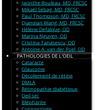
Jacinthe Rouleau, MD, FRCSC
Mikaël Sebag, MD, FRCSC
Paul Thompson, MD, FRCSC
Qianqian Wang, MD, FRCSC
Hélène Defalque, OD
Marina Nguyen, OD
Cristina Tanasescu, OD
Antoine A. van der Poel, OD
PATHOLOGIES DE L'OEIL
Cataracte
Glaucome
Décollement de rétine
DMLA
Rétinopathie diabétique
Oeil sec
Blépharite
Conjonctivite