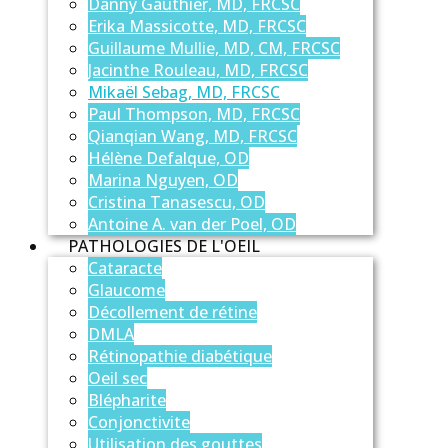
Danny Gauthier, MD, FRCSC
Erika Massicotte, MD, FRCSC
Guillaume Mullie, MD, CM, FRCSC
Jacinthe Rouleau, MD, FRCSC
Mikaël Sebag, MD, FRCSC
Paul Thompson, MD, FRCSC
Qianqian Wang, MD, FRCSC
Hélène Defalque, OD
Marina Nguyen, OD
Cristina Tanasescu, OD
Antoine A. van der Poel, OD
PATHOLOGIES DE L'OEIL
Cataracte
Glaucome
Décollement de rétine
DMLA
Rétinopathie diabétique
Oeil sec
Blépharite
Conjonctivite
Utilisation des gouttes