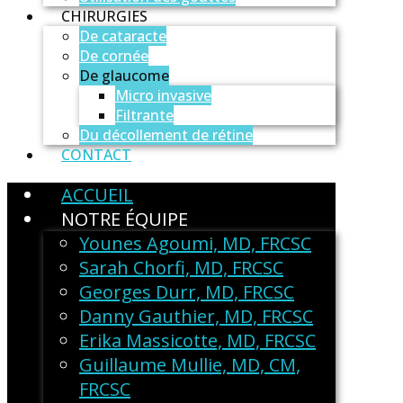
CHIRURGIES
De cataracte
De cornée
De glaucome
Micro invasive
Filtrante
Du décollement de rétine
CONTACT
ACCUEIL
NOTRE ÉQUIPE
Younes Agoumi, MD, FRCSC
Sarah Chorfi, MD, FRCSC
Georges Durr, MD, FRCSC
Danny Gauthier, MD, FRCSC
Erika Massicotte, MD, FRCSC
Guillaume Mullie, MD, CM,
FRCSC