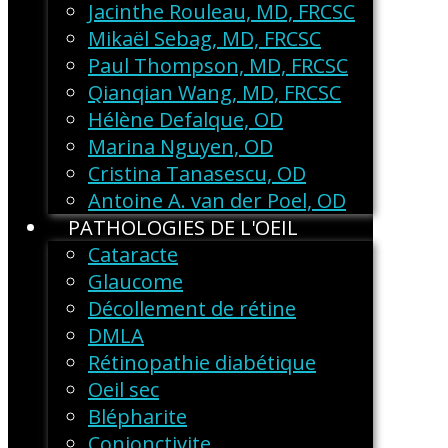
Jacinthe Rouleau, MD, FRCSC
Mikaël Sebag, MD, FRCSC
Paul Thompson, MD, FRCSC
Qianqian Wang, MD, FRCSC
Hélène Defalque, OD
Marina Nguyen, OD
Cristina Tanasescu, OD
Antoine A. van der Poel, OD
PATHOLOGIES DE L'OEIL
Cataracte
Glaucome
Décollement de rétine
DMLA
Rétinopathie diabétique
Oeil sec
Blépharite
Conjonctivite