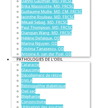
Danny Gauthier, MD, FRCSC
Erika Massicotte, MD, FRCSC
Guillaume Mullie, MD, CM, FRCSC
Jacinthe Rouleau, MD, FRCSC
Mikaël Sebag, MD, FRCSC
Paul Thompson, MD, FRCSC
Qianqian Wang, MD, FRCSC
Hélène Defalque, OD
Marina Nguyen, OD
Cristina Tanasescu, OD
Antoine A. van der Poel, OD
PATHOLOGIES DE L'OEIL
Cataracte
Glaucome
Décollement de rétine
DMLA
Rétinopathie diabétique
Oeil sec
Blépharite
Conjonctivite
Utilisation des gouttes