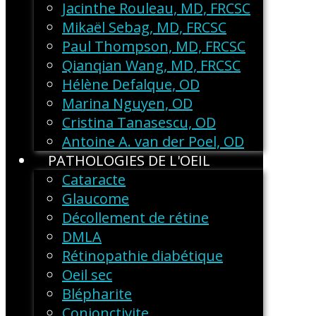
Jacinthe Rouleau, MD, FRCSC
Mikaël Sebag, MD, FRCSC
Paul Thompson, MD, FRCSC
Qianqian Wang, MD, FRCSC
Hélène Defalque, OD
Marina Nguyen, OD
Cristina Tanasescu, OD
Antoine A. van der Poel, OD
PATHOLOGIES DE L'OEIL
Cataracte
Glaucome
Décollement de rétine
DMLA
Rétinopathie diabétique
Oeil sec
Blépharite
Conjonctivite