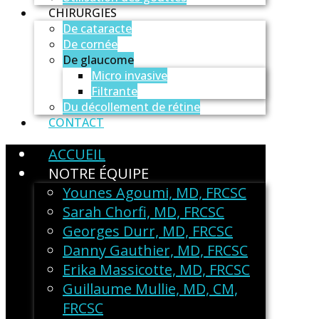
CHIRURGIES
De cataracte
De cornée
De glaucome
Micro invasive
Filtrante
Du décollement de rétine
CONTACT
ACCUEIL
NOTRE ÉQUIPE
Younes Agoumi, MD, FRCSC
Sarah Chorfi, MD, FRCSC
Georges Durr, MD, FRCSC
Danny Gauthier, MD, FRCSC
Erika Massicotte, MD, FRCSC
Guillaume Mullie, MD, CM,
FRCSC