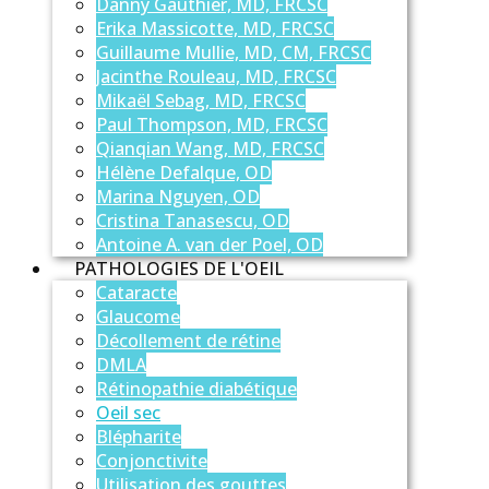
Danny Gauthier, MD, FRCSC
Erika Massicotte, MD, FRCSC
Guillaume Mullie, MD, CM, FRCSC
Jacinthe Rouleau, MD, FRCSC
Mikaël Sebag, MD, FRCSC
Paul Thompson, MD, FRCSC
Qianqian Wang, MD, FRCSC
Hélène Defalque, OD
Marina Nguyen, OD
Cristina Tanasescu, OD
Antoine A. van der Poel, OD
PATHOLOGIES DE L'OEIL
Cataracte
Glaucome
Décollement de rétine
DMLA
Rétinopathie diabétique
Oeil sec
Blépharite
Conjonctivite
Utilisation des gouttes