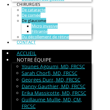
CHIRURGIES
De cataracte
De cornée
De glaucome
Micro invasive
Filtrante
Du décollement de rétine
CONTACT
ACCUEIL
NOTRE ÉQUIPE
Younes Agoumi, MD, FRCSC
Sarah Chorfi, MD, FRCSC
Georges Durr, MD, FRCSC
Danny Gauthier, MD, FRCSC
Erika Massicotte, MD, FRCSC
Guillaume Mullie, MD, CM,
FRCSC