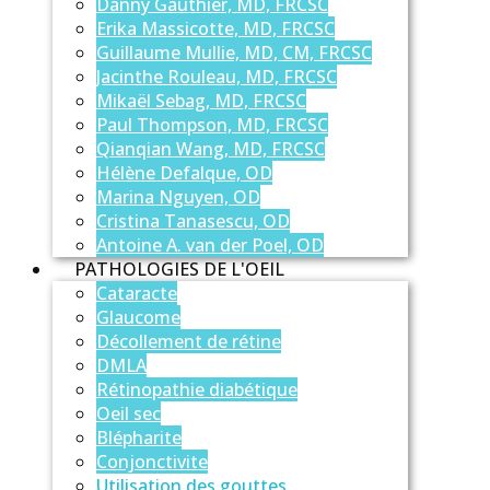
Danny Gauthier, MD, FRCSC
Erika Massicotte, MD, FRCSC
Guillaume Mullie, MD, CM, FRCSC
Jacinthe Rouleau, MD, FRCSC
Mikaël Sebag, MD, FRCSC
Paul Thompson, MD, FRCSC
Qianqian Wang, MD, FRCSC
Hélène Defalque, OD
Marina Nguyen, OD
Cristina Tanasescu, OD
Antoine A. van der Poel, OD
PATHOLOGIES DE L'OEIL
Cataracte
Glaucome
Décollement de rétine
DMLA
Rétinopathie diabétique
Oeil sec
Blépharite
Conjonctivite
Utilisation des gouttes