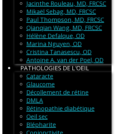
Jacinthe Rouleau, MD, FRCSC
Mikaël Sebag, MD, FRCSC
Paul Thompson, MD, FRCSC
Qianqian Wang, MD, FRCSC
Hélène Defalque, OD
Marina Nguyen, OD
Cristina Tanasescu, OD
Antoine A. van der Poel, OD
PATHOLOGIES DE L'OEIL
Cataracte
Glaucome
Décollement de rétine
DMLA
Rétinopathie diabétique
Oeil sec
Blépharite
Conjonctivite